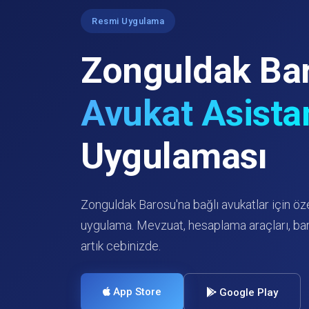
Resmi Uygulama
Zonguldak Ba
Avukat Asista
Uygulaması
Zonguldak Barosu'na bağlı avukatlar için öze
uygulama. Mevzuat, hesaplama araçları, bar
artık cebinizde.
App Store
Google Play